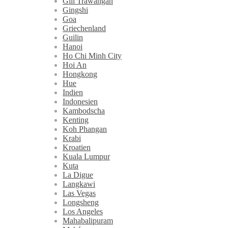
Gili Trawangan
Gingshi
Goa
Griechenland
Guilin
Hanoi
Ho Chi Minh City
Hoi An
Hongkong
Hue
Indien
Indonesien
Kambodscha
Kenting
Koh Phangan
Krabi
Kroatien
Kuala Lumpur
Kuta
La Digue
Langkawi
Las Vegas
Longsheng
Los Angeles
Mahabalipuram