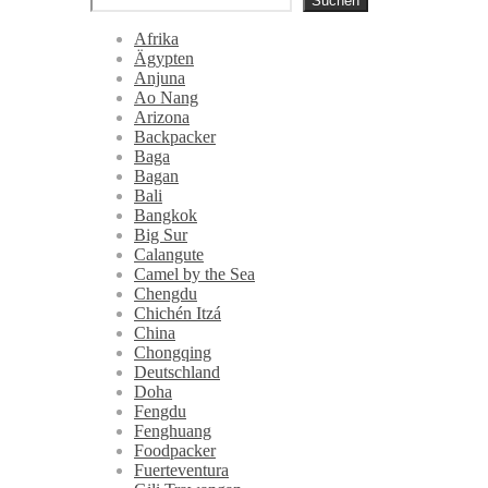
Suchen
Afrika
Ägypten
Anjuna
Ao Nang
Arizona
Backpacker
Baga
Bagan
Bali
Bangkok
Big Sur
Calangute
Camel by the Sea
Chengdu
Chichén Itzá
China
Chongqing
Deutschland
Doha
Fengdu
Fenghuang
Foodpacker
Fuerteventura