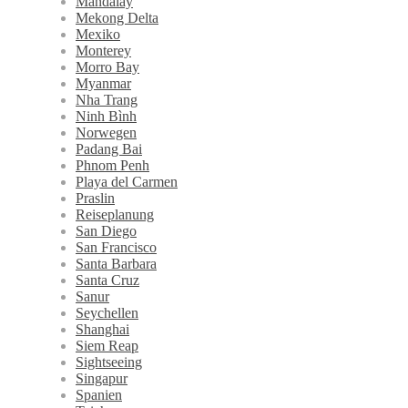
Mandalay
Mekong Delta
Mexiko
Monterey
Morro Bay
Myanmar
Nha Trang
Ninh Bình
Norwegen
Padang Bai
Phnom Penh
Playa del Carmen
Praslin
Reiseplanung
San Diego
San Francisco
Santa Barbara
Santa Cruz
Sanur
Seychellen
Shanghai
Siem Reap
Sightseeing
Singapur
Spanien