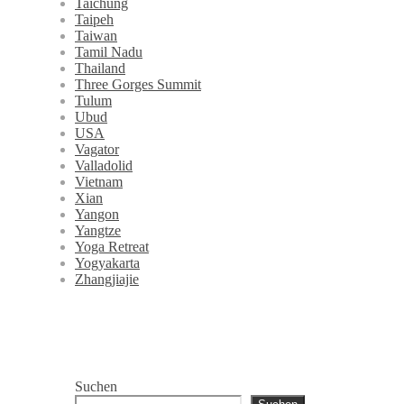
Taichung
Taipeh
Taiwan
Tamil Nadu
Thailand
Three Gorges Summit
Tulum
Ubud
USA
Vagator
Valladolid
Vietnam
Xian
Yangon
Yangtze
Yoga Retreat
Yogyakarta
Zhangjiajie
Suchen