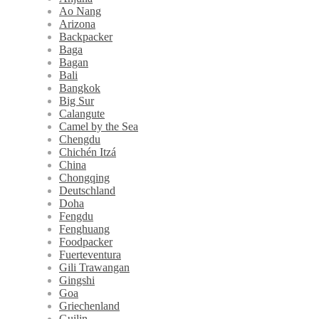
Ao Nang
Arizona
Backpacker
Baga
Bagan
Bali
Bangkok
Big Sur
Calangute
Camel by the Sea
Chengdu
Chichén Itzá
China
Chongqing
Deutschland
Doha
Fengdu
Fenghuang
Foodpacker
Fuerteventura
Gili Trawangan
Gingshi
Goa
Griechenland
Guilin