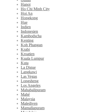
Hanoi
Ho Chi Minh City
Hoi An
Hongkong
Hue
Indien
Indonesien
Kambodscha
Kenting
Koh Phangan
Krabi
Kroatien
Kuala Lumpur
Kuta
La Digue
Langkawi
Las Vegas
Longsheng
Los Angeles
Mahabalipuram
Mahé
Malaysia
Malediven
Mamallapuram