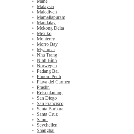
Mahé
Malaysia
Malediven
Mamallapuram
Mandalay
Mekong Delta
Mexiko
Monterey
Morro Bay
Myanmar
Nha Trang
Ninh Bình
Norwegen
Padang Bai
Phnom Penh
Playa del Carmen
Praslin
Reiseplanung
San Diego
San Francisco
Santa Barbara
Santa Cruz
Sanur
Seychellen
Shanghai