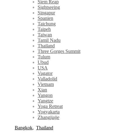
Siem Reap
Sightseeing
Singapur
Spanien
Taichung
Taipeh
Taiwan
Tamil Nadu
Thailand
Three Gorges Summit
Tulum
Ubud
USA
Vagator
Valladolid
Vietnam
Xian
Yangon
Yangtze
Yoga Retreat
Yogyakarta
Zhangjiajie
Bangkok
,
Thailand