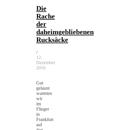
Die
Rache
der
daheimgebliebenen
Rucksäcke
/
12.
Dezember
2016
Gut
gelaunt
warteten
wir
im
Flieger
in
Frankfurt
auf
den