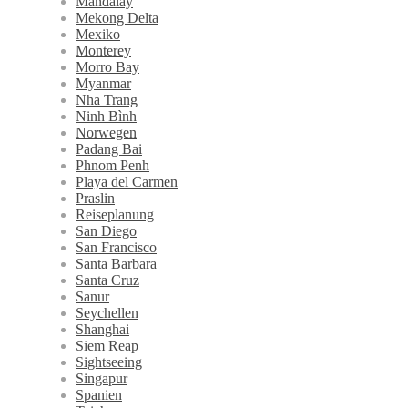
Mandalay
Mekong Delta
Mexiko
Monterey
Morro Bay
Myanmar
Nha Trang
Ninh Bình
Norwegen
Padang Bai
Phnom Penh
Playa del Carmen
Praslin
Reiseplanung
San Diego
San Francisco
Santa Barbara
Santa Cruz
Sanur
Seychellen
Shanghai
Siem Reap
Sightseeing
Singapur
Spanien