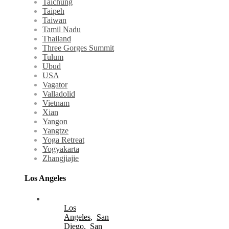
Taichung
Taipeh
Taiwan
Tamil Nadu
Thailand
Three Gorges Summit
Tulum
Ubud
USA
Vagator
Valladolid
Vietnam
Xian
Yangon
Yangtze
Yoga Retreat
Yogyakarta
Zhangjiajie
Los Angeles
Los
Angeles
,
San
Diego
,
San