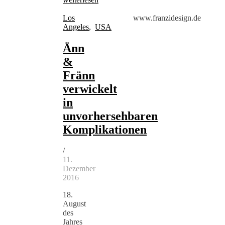
Los
www.franzidesign.de
Angeles
,
USA
Änn
&
Fränn
verwickelt
in
unvorhersehbaren
Komplikationen
/
11.
Dezember
2016
18.
August
des
Jahres