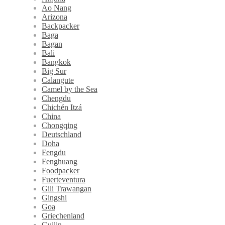
Ao Nang
Arizona
Backpacker
Baga
Bagan
Bali
Bangkok
Big Sur
Calangute
Camel by the Sea
Chengdu
Chichén Itzá
China
Chongqing
Deutschland
Doha
Fengdu
Fenghuang
Foodpacker
Fuerteventura
Gili Trawangan
Gingshi
Goa
Griechenland
Guilin