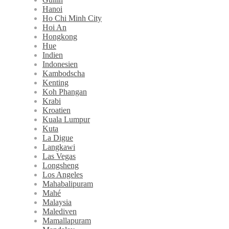
Hanoi
Ho Chi Minh City
Hoi An
Hongkong
Hue
Indien
Indonesien
Kambodscha
Kenting
Koh Phangan
Krabi
Kroatien
Kuala Lumpur
Kuta
La Digue
Langkawi
Las Vegas
Longsheng
Los Angeles
Mahabalipuram
Mahé
Malaysia
Malediven
Mamallapuram