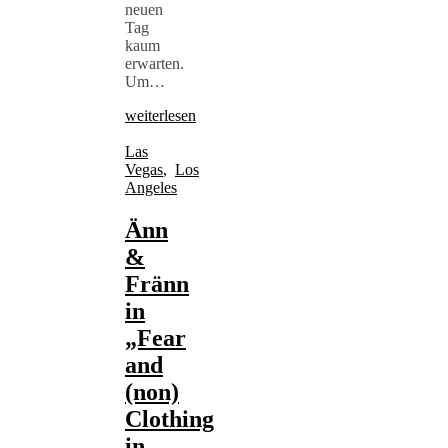
neuen
Tag
kaum
erwarten.
Um…
weiterlesen
Las
Vegas
,
Los
Angeles
Änn
&
Fränn
in
„Fear
and
(non)
Clothing
in