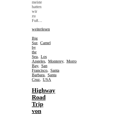
meiste
hatten
wir
zu
Fuß…
weiterlesen
Big
Sur
,
Camel
by
the
Sea
,
Los
Angeles
,
Monterey
,
Morro
Bay
,
San
Francisco
,
Santa
Barbara
,
Santa
Cruz
,
USA
Highway
Road
Trip
von