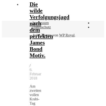
Die
wilde
Verfolgungsjagd
nach
Impressum
Datenschutz
dem
Ashe Theme von
WP Royal
.
perfekten
James
Bond
Motiv.
/
6.
Februar
2018
Am
zweiten
vollen
Krabi-
Tag