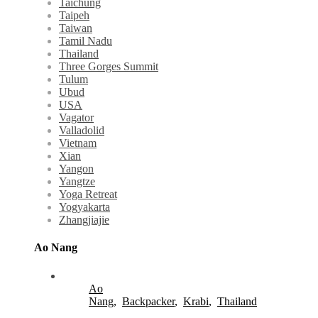
Taichung
Taipeh
Taiwan
Tamil Nadu
Thailand
Three Gorges Summit
Tulum
Ubud
USA
Vagator
Valladolid
Vietnam
Xian
Yangon
Yangtze
Yoga Retreat
Yogyakarta
Zhangjiajie
Ao Nang
Ao
Nang
,
Backpacker
,
Krabi
,
Thailand