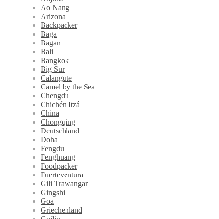
Ao Nang
Arizona
Backpacker
Baga
Bagan
Bali
Bangkok
Big Sur
Calangute
Camel by the Sea
Chengdu
Chichén Itzá
China
Chongqing
Deutschland
Doha
Fengdu
Fenghuang
Foodpacker
Fuerteventura
Gili Trawangan
Gingshi
Goa
Griechenland
Guilin