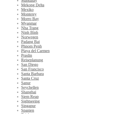
Mandalay
Mekong Delta
Mexiko
Monterey
Morro Bay
Myanmar
Nha Trang
Ninh Bình
Norwegen
Padang Bai
Phnom Penh
Playa del Carmen
Praslin
Reiseplanung
San Diego
San Francisco
Santa Barbara
Santa Cruz
Sanur
Seychellen
Shanghai
Siem Reap
Sightseeing
Singapur
Spanien