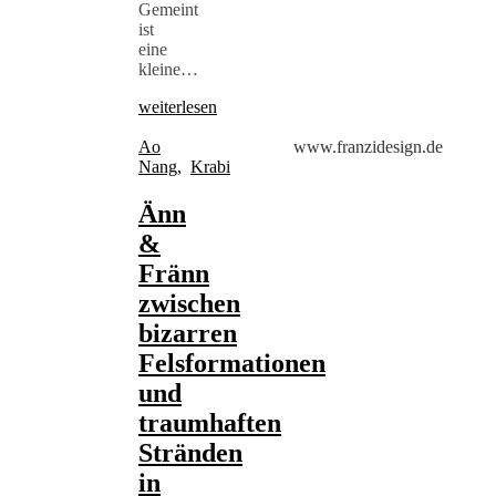
Gemeint
ist
eine
kleine…
weiterlesen
Ao
www.franzidesign.de
Nang
,
Krabi
Änn
&
Fränn
zwischen
bizarren
Felsformationen
und
traumhaften
Stränden
in