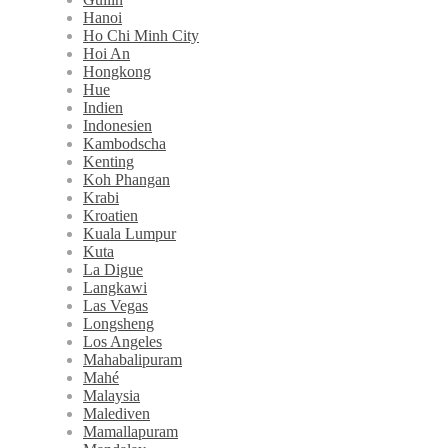
Hanoi
Ho Chi Minh City
Hoi An
Hongkong
Hue
Indien
Indonesien
Kambodscha
Kenting
Koh Phangan
Krabi
Kroatien
Kuala Lumpur
Kuta
La Digue
Langkawi
Las Vegas
Longsheng
Los Angeles
Mahabalipuram
Mahé
Malaysia
Malediven
Mamallapuram