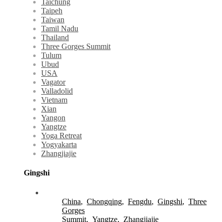
Taichung
Taipeh
Taiwan
Tamil Nadu
Thailand
Three Gorges Summit
Tulum
Ubud
USA
Vagator
Valladolid
Vietnam
Xian
Yangon
Yangtze
Yoga Retreat
Yogyakarta
Zhangjiajie
Gingshi
China
,
Chongqing
,
Fengdu
,
Gingshi
,
Three
Gorges
Summit
,
Yangtze
,
Zhangjiajie