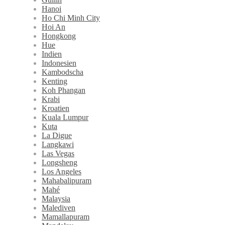
Hanoi
Ho Chi Minh City
Hoi An
Hongkong
Hue
Indien
Indonesien
Kambodscha
Kenting
Koh Phangan
Krabi
Kroatien
Kuala Lumpur
Kuta
La Digue
Langkawi
Las Vegas
Longsheng
Los Angeles
Mahabalipuram
Mahé
Malaysia
Malediven
Mamallapuram