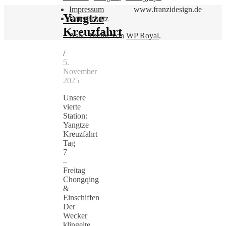
Impressum
www.franzidesign.de
Yangtze
Datenschutz
Kreuzfahrt
Ashe Theme von
WP Royal
.
/
5.
November
2025
Unsere
vierte
Station:
Yangtze
Kreuzfahrt
Tag
7
–
Freitag
Chongqing
&
Einschiffen
Der
Wecker
klingelte