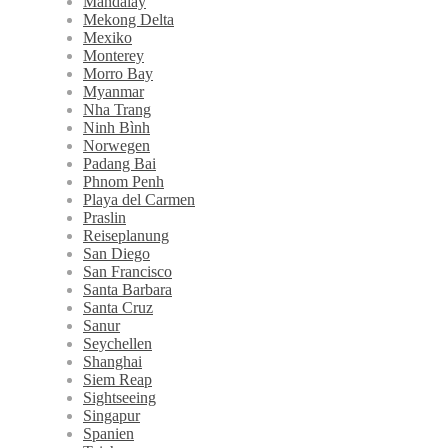
Mandalay
Mekong Delta
Mexiko
Monterey
Morro Bay
Myanmar
Nha Trang
Ninh Bình
Norwegen
Padang Bai
Phnom Penh
Playa del Carmen
Praslin
Reiseplanung
San Diego
San Francisco
Santa Barbara
Santa Cruz
Sanur
Seychellen
Shanghai
Siem Reap
Sightseeing
Singapur
Spanien