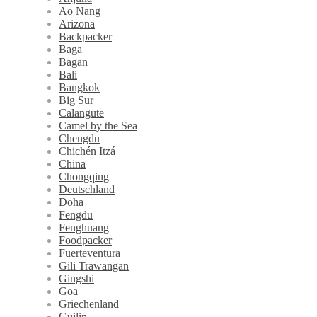
Ao Nang
Arizona
Backpacker
Baga
Bagan
Bali
Bangkok
Big Sur
Calangute
Camel by the Sea
Chengdu
Chichén Itzá
China
Chongqing
Deutschland
Doha
Fengdu
Fenghuang
Foodpacker
Fuerteventura
Gili Trawangan
Gingshi
Goa
Griechenland
Guilin