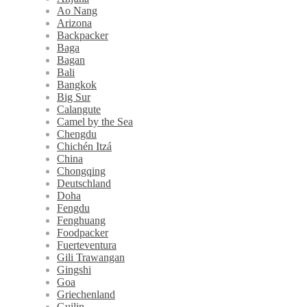
Ao Nang
Arizona
Backpacker
Baga
Bagan
Bali
Bangkok
Big Sur
Calangute
Camel by the Sea
Chengdu
Chichén Itzá
China
Chongqing
Deutschland
Doha
Fengdu
Fenghuang
Foodpacker
Fuerteventura
Gili Trawangan
Gingshi
Goa
Griechenland
Guilin