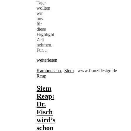
Tage
wollten
wir
uns
für
diese
Highlight
Zeit
nehmen.
Für…
weiterlesen
Kambodscha
,
Siem
www.franzidesign.de
Reap
Siem
Reap:
Dr.
Fisch
wird’s
schon