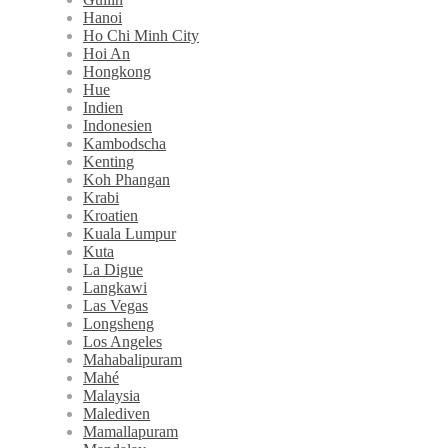
Hanoi
Ho Chi Minh City
Hoi An
Hongkong
Hue
Indien
Indonesien
Kambodscha
Kenting
Koh Phangan
Krabi
Kroatien
Kuala Lumpur
Kuta
La Digue
Langkawi
Las Vegas
Longsheng
Los Angeles
Mahabalipuram
Mahé
Malaysia
Malediven
Mamallapuram