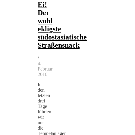
Ei!
Der
wohl
ekligste
südostasiatische
Straßensnack
/
4.
Februar
2016
In
den
letzten
drei
Tage
führten
wir
uns
die
Tempelanlagen