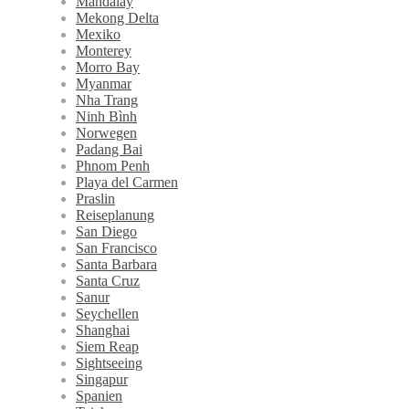
Mandalay
Mekong Delta
Mexiko
Monterey
Morro Bay
Myanmar
Nha Trang
Ninh Bình
Norwegen
Padang Bai
Phnom Penh
Playa del Carmen
Praslin
Reiseplanung
San Diego
San Francisco
Santa Barbara
Santa Cruz
Sanur
Seychellen
Shanghai
Siem Reap
Sightseeing
Singapur
Spanien