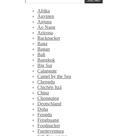
Suchen
Afrika
Ägypten
Anjuna
Ao Nang
Arizona
Backpacker
Baga
Bagan
Bali
Bangkok
Big Sur
Calangute
Camel by the Sea
Chengdu
Chichén Itzá
China
Chongqing
Deutschland
Doha
Fengdu
Fenghuang
Foodpacker
Fuerteventura