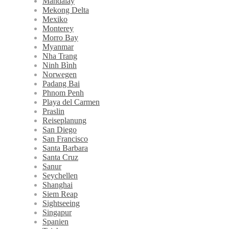
Mandalay
Mekong Delta
Mexiko
Monterey
Morro Bay
Myanmar
Nha Trang
Ninh Bình
Norwegen
Padang Bai
Phnom Penh
Playa del Carmen
Praslin
Reiseplanung
San Diego
San Francisco
Santa Barbara
Santa Cruz
Sanur
Seychellen
Shanghai
Siem Reap
Sightseeing
Singapur
Spanien