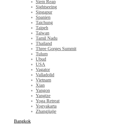
Siem Reap
Sightseeing
Singapur
Spanien
Taichung
Taipeh
Taiwan
Tamil Nadu
Thailand
Three Gorges Summit
Tulum
Ubud
USA
Vagator
Valladolid
Vietnam
Xian
Yangon
Yangtze
Yoga Retreat
Yogyakarta
Zhangjiajie
Bangkok