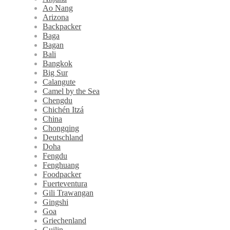
Ao Nang
Arizona
Backpacker
Baga
Bagan
Bali
Bangkok
Big Sur
Calangute
Camel by the Sea
Chengdu
Chichén Itzá
China
Chongqing
Deutschland
Doha
Fengdu
Fenghuang
Foodpacker
Fuerteventura
Gili Trawangan
Gingshi
Goa
Griechenland
Guilin