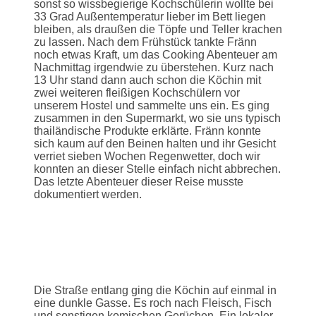
sonst so wissbegierige Kochschülerin wollte bei
33 Grad Außentemperatur lieber im Bett liegen
bleiben, als draußen die Töpfe und Teller krachen
zu lassen. Nach dem Frühstück tankte Fränn
noch etwas Kraft, um das Cooking Abenteuer am
Nachmittag irgendwie zu überstehen. Kurz nach
13 Uhr stand dann auch schon die Köchin mit
zwei weiteren fleißigen Kochschülern vor
unserem Hostel und sammelte uns ein. Es ging
zusammen in den Supermarkt, wo sie uns typisch
thailändische Produkte erklärte. Fränn konnte
sich kaum auf den Beinen halten und ihr Gesicht
verriet sieben Wochen Regenwetter, doch wir
konnten an dieser Stelle einfach nicht abbrechen.
Das letzte Abenteuer dieser Reise musste
dokumentiert werden.
Die Straße entlang ging die Köchin auf einmal in
eine dunkle Gasse. Es roch nach Fleisch, Fisch
und sonstigen komischen Gerüchen. Ein lokaler