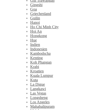
Gili Trawangan
Gingshi
Goa
Griechenland
Guilin
Hanoi
Ho Chi Minh City
Hoi An
Hongkong
Hue
Indien
Indonesien
Kambodscha
Kenting
Koh Phangan
Krabi
Kroatien
Kuala Lumpur
Kuta
La Digue
Langkawi
Las Vegas
Longsheng
Los Angeles
Mahabalipuram