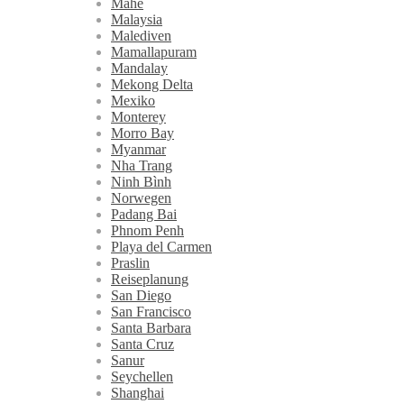
Mahé
Malaysia
Malediven
Mamallapuram
Mandalay
Mekong Delta
Mexiko
Monterey
Morro Bay
Myanmar
Nha Trang
Ninh Bình
Norwegen
Padang Bai
Phnom Penh
Playa del Carmen
Praslin
Reiseplanung
San Diego
San Francisco
Santa Barbara
Santa Cruz
Sanur
Seychellen
Shanghai