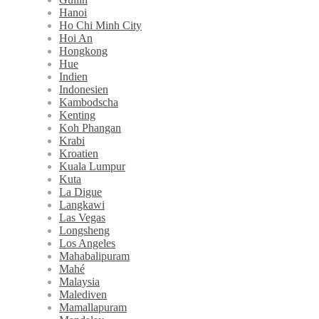
Hanoi
Ho Chi Minh City
Hoi An
Hongkong
Hue
Indien
Indonesien
Kambodscha
Kenting
Koh Phangan
Krabi
Kroatien
Kuala Lumpur
Kuta
La Digue
Langkawi
Las Vegas
Longsheng
Los Angeles
Mahabalipuram
Mahé
Malaysia
Malediven
Mamallapuram