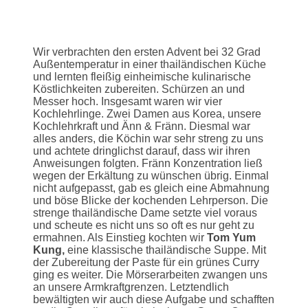
Wir verbrachten den ersten Advent bei 32 Grad
Außentemperatur in einer thailändischen Küche
und lernten fleißig einheimische kulinarische
Köstlichkeiten zubereiten. Schürzen an und
Messer hoch. Insgesamt waren wir vier
Kochlehrlinge. Zwei Damen aus Korea, unsere
Kochlehrkraft und Änn & Fränn. Diesmal war
alles anders, die Köchin war sehr streng zu uns
und achtete dringlichst darauf, dass wir ihren
Anweisungen folgten. Fränn Konzentration ließ
wegen der Erkältung zu wünschen übrig. Einmal
nicht aufgepasst, gab es gleich eine Abmahnung
und böse Blicke der kochenden Lehrperson. Die
strenge thailändische Dame setzte viel voraus
und scheute es nicht uns so oft es nur geht zu
ermahnen. Als Einstieg kochten wir
Tom Yum
Kung,
eine klassische thailändische Suppe. Mit
der Zubereitung der Paste für ein grünes Curry
ging es weiter. Die Mörserarbeiten zwangen uns
an unsere Armkraftgrenzen. Letztendlich
bewältigten wir auch diese Aufgabe und schafften