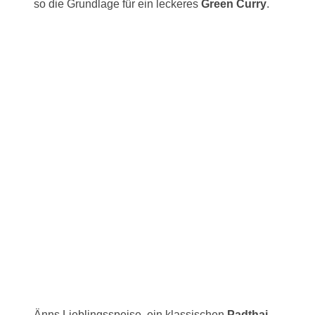
so die Grundlage für ein leckeres
Green Curry
.
Änns Lieblingsspeise, ein klassischen
Padthai