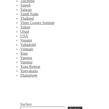
Taichung
Taipeh
Taiwan
Tamil Nadu
Thailand
Three Gorges Summit
Tulum
Ubud
USA
Vagator
Valladolid
Vietnam
Xian
Yangon
Yangtze
Yoga Retreat
Yogyakarta
Zhangjiajie
Suchen