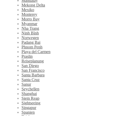
Mandalay
Mekong Delta
Mexiko
Monterey
Morro Bay
Myanmar
Nha Trang
Ninh Bình
Norwegen
Padang Bai
Phnom Penh
Playa del Carmen
Praslin
Reiseplanung
San Diego
San Francisco
Santa Barbara
Santa Cruz
Sanur
Seychellen
Shanghai
Siem Reap
Sightseeing
Singapur
Spanien