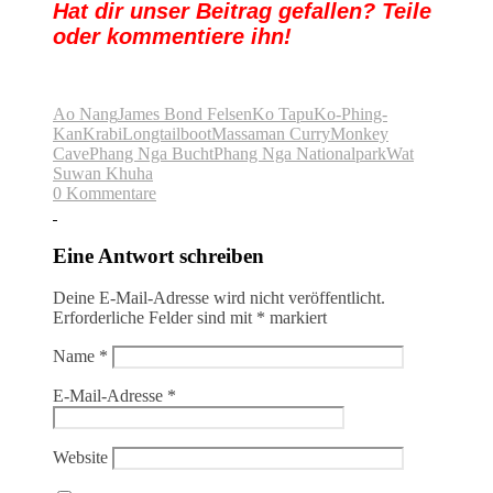
Hat dir unser Beitrag gefallen? Teile
oder kommentiere ihn!
Ao Nang
James Bond Felsen
Ko Tapu
Ko-Phing-
Kan
Krabi
Longtailboot
Massaman Curry
Monkey
Cave
Phang Nga Bucht
Phang Nga Nationalpark
Wat
Suwan Khuha
0 Kommentare
Eine Antwort schreiben
Deine E-Mail-Adresse wird nicht veröffentlicht.
Erforderliche Felder sind mit
*
markiert
Name
*
E-Mail-Adresse
*
Website