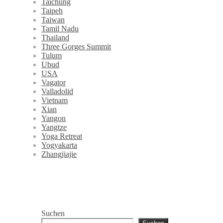
Taichung
Taipeh
Taiwan
Tamil Nadu
Thailand
Three Gorges Summit
Tulum
Ubud
USA
Vagator
Valladolid
Vietnam
Xian
Yangon
Yangtze
Yoga Retreat
Yogyakarta
Zhangjiajie
Suchen