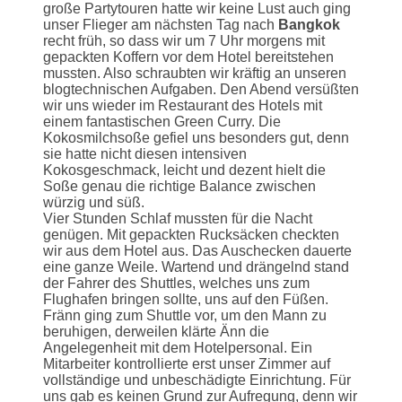
große Partytouren hatte wir keine Lust auch ging
unser Flieger am nächsten Tag nach
Bangkok
recht früh, so dass wir um 7 Uhr morgens mit
gepackten Koffern vor dem Hotel bereitstehen
mussten. Also schraubten wir kräftig an unseren
blogtechnischen Aufgaben. Den Abend versüßten
wir uns wieder im Restaurant des Hotels mit
einem fantastischen Green Curry. Die
Kokosmilchsoße gefiel uns besonders gut, denn
sie hatte nicht diesen intensiven
Kokosgeschmack, leicht und dezent hielt die
Soße genau die richtige Balance zwischen
würzig und süß.
Vier Stunden Schlaf mussten für die Nacht
genügen. Mit gepackten Rucksäcken checkten
wir aus dem Hotel aus. Das Auschecken dauerte
eine ganze Weile. Wartend und drängelnd stand
der Fahrer des Shuttles, welches uns zum
Flughafen bringen sollte, uns auf den Füßen.
Fränn ging zum Shuttle vor, um den Mann zu
beruhigen, derweilen klärte Änn die
Angelegenheit mit dem Hotelpersonal. Ein
Mitarbeiter kontrollierte erst unser Zimmer auf
vollständige und unbeschädigte Einrichtung. Für
uns gab es keinen Grund zur Aufregung, denn wir