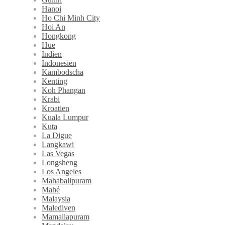
Hanoi
Ho Chi Minh City
Hoi An
Hongkong
Hue
Indien
Indonesien
Kambodscha
Kenting
Koh Phangan
Krabi
Kroatien
Kuala Lumpur
Kuta
La Digue
Langkawi
Las Vegas
Longsheng
Los Angeles
Mahabalipuram
Mahé
Malaysia
Malediven
Mamallapuram