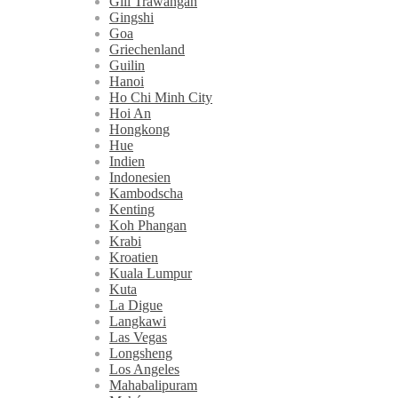
Gili Trawangan
Gingshi
Goa
Griechenland
Guilin
Hanoi
Ho Chi Minh City
Hoi An
Hongkong
Hue
Indien
Indonesien
Kambodscha
Kenting
Koh Phangan
Krabi
Kroatien
Kuala Lumpur
Kuta
La Digue
Langkawi
Las Vegas
Longsheng
Los Angeles
Mahabalipuram