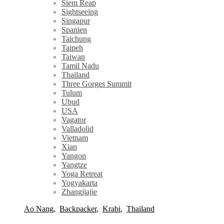
Siem Reap
Sightseeing
Singapur
Spanien
Taichung
Taipeh
Taiwan
Tamil Nadu
Thailand
Three Gorges Summit
Tulum
Ubud
USA
Vagator
Valladolid
Vietnam
Xian
Yangon
Yangtze
Yoga Retreat
Yogyakarta
Zhangjiajie
Ao Nang
,
Backpacker
,
Krabi
,
Thailand