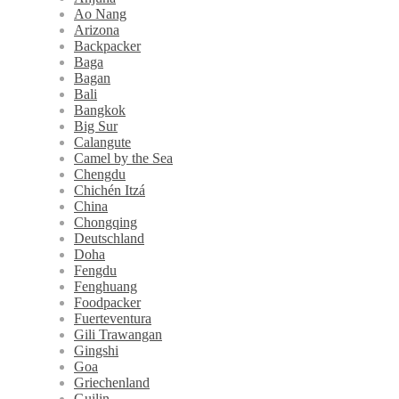
Ao Nang
Arizona
Backpacker
Baga
Bagan
Bali
Bangkok
Big Sur
Calangute
Camel by the Sea
Chengdu
Chichén Itzá
China
Chongqing
Deutschland
Doha
Fengdu
Fenghuang
Foodpacker
Fuerteventura
Gili Trawangan
Gingshi
Goa
Griechenland
Guilin