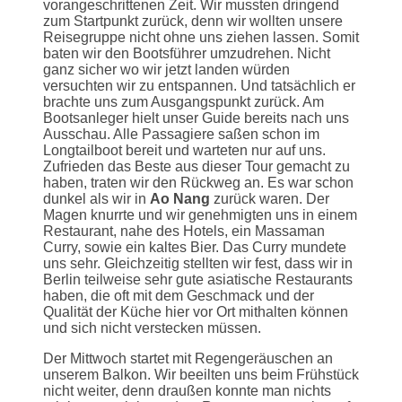
vorangeschrittenen Zeit. Wir mussten dringend
zum Startpunkt zurück, denn wir wollten unsere
Reisegruppe nicht ohne uns ziehen lassen. Somit
baten wir den Bootsführer umzudrehen. Nicht
ganz sicher wo wir jetzt landen würden
versuchten wir zu entspannen. Und tatsächlich er
brachte uns zum Ausgangspunkt zurück. Am
Bootsanleger hielt unser Guide bereits nach uns
Ausschau. Alle Passagiere saßen schon im
Longtailboot bereit und warteten nur auf uns.
Zufrieden das Beste aus dieser Tour gemacht zu
haben, traten wir den Rückweg an. Es war schon
dunkel als wir in
Ao Nang
zurück waren. Der
Magen knurrte und wir genehmigten uns in einem
Restaurant, nahe des Hotels, ein Massaman
Curry, sowie ein kaltes Bier. Das Curry mundete
uns sehr. Gleichzeitig stellten wir fest, dass wir in
Berlin teilweise sehr gute asiatische Restaurants
haben, die oft mit dem Geschmack und der
Qualität der Küche hier vor Ort mithalten können
und sich nicht verstecken müssen.
Der Mittwoch startet mit Regengeräuschen an
unserem Balkon. Wir beeilten uns beim Frühstück
nicht weiter, denn draußen konnte man nichts