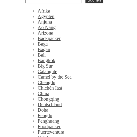
Suchen
Afrika
Ägypten
Anjuna
Ao Nang
Arizona
Backpacker
Baga
Bagan
Bali
Bangkok
Big Sur
Calangute
Camel by the Sea
Chengdu
Chichén Itzá
China
Chongqing
Deutschland
Doha
Fengdu
Fenghuang
Foodpacker
Fuerteventura