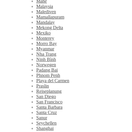
Mahé
Malaysia
Malediven
Mamallapuram
Mandalay
Mekong Delta
Mexiko
Monterey
Morro Bay
Myanmar
Nha Trang
Ninh Bình
Norwegen
Padang Bai
Phnom Penh
Playa del Carmen
Praslin
Reiseplanung
San Diego
San Francisco
Santa Barbara
Santa Cruz
Sanur
Seychellen
Shanghai