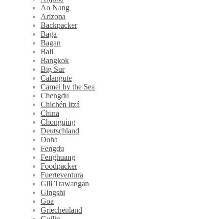
Ao Nang
Arizona
Backpacker
Baga
Bagan
Bali
Bangkok
Big Sur
Calangute
Camel by the Sea
Chengdu
Chichén Itzá
China
Chongqing
Deutschland
Doha
Fengdu
Fenghuang
Foodpacker
Fuerteventura
Gili Trawangan
Gingshi
Goa
Griechenland
Guilin