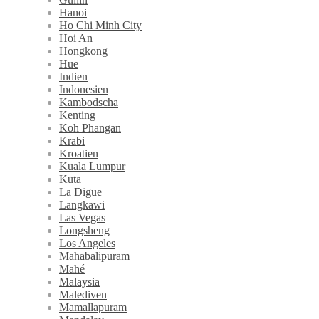
Hanoi
Ho Chi Minh City
Hoi An
Hongkong
Hue
Indien
Indonesien
Kambodscha
Kenting
Koh Phangan
Krabi
Kroatien
Kuala Lumpur
Kuta
La Digue
Langkawi
Las Vegas
Longsheng
Los Angeles
Mahabalipuram
Mahé
Malaysia
Malediven
Mamallapuram