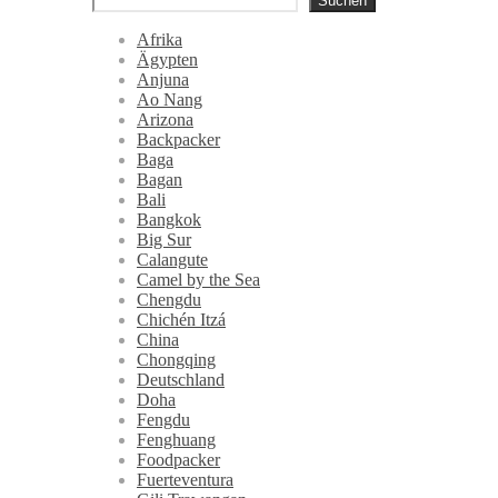
Suchen
Afrika
Ägypten
Anjuna
Ao Nang
Arizona
Backpacker
Baga
Bagan
Bali
Bangkok
Big Sur
Calangute
Camel by the Sea
Chengdu
Chichén Itzá
China
Chongqing
Deutschland
Doha
Fengdu
Fenghuang
Foodpacker
Fuerteventura