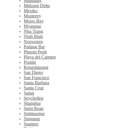
Mandalay
Mekong Delta
Mexiko
Monterey
Morro Bay
Myanmar
Nha Trang
Ninh Bình
Norwegen
Padang Bai
Phnom Penh
Playa del Carmen
Praslin
Reiseplanung
San Diego
San Francisco
Santa Barbara
Santa Cruz
Sanur
Seychellen
Shanghai
Siem Reap
Sightseeing
Singapur
Spanien