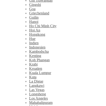
Gili Trawangan
Gingshi
Goa
Griechenland
Guilin
Hanoi
Ho Chi Minh City
Hoi An
Hongkong
Hue
Indien
Indonesien
Kambodscha
Kenting
Koh Phangan
Krabi
Kroatien
Kuala Lumpur
Kuta
La Digue
Langkawi
Las Vegas
Longsheng
Los Angeles
Mahabalipuram