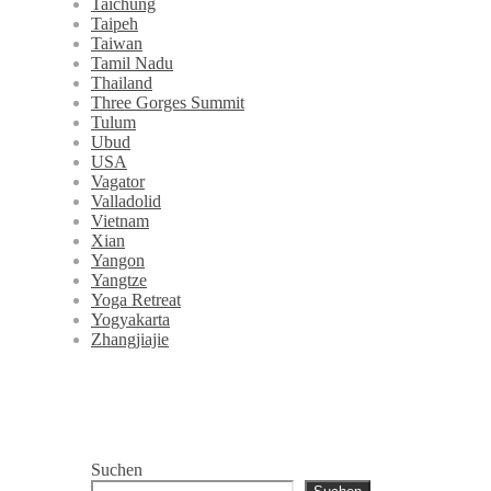
Taichung
Taipeh
Taiwan
Tamil Nadu
Thailand
Three Gorges Summit
Tulum
Ubud
USA
Vagator
Valladolid
Vietnam
Xian
Yangon
Yangtze
Yoga Retreat
Yogyakarta
Zhangjiajie
Suchen